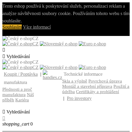
Tento eshop používá k poskytování služeb, personalizaci reklam a
analýze návštěvnosti soubory cookie. Používáním tohoto webu s tím
souhlasíte.
Souhlasím
Více informací
CZ
CZ


Vyhledávání
CZ
CZ
Koupit / Poptávka
|
Technické informace
Skla a výplně
Povrchová úprava
manufaktura
Montáž a stavební příprava
Použití a
Přednosti a proč
údržba
Certifikáty a prohlášení
manufaktura
Náš
|
Pro investory
příběh
Kariéra

Vyhledávání

shopping_cart
0