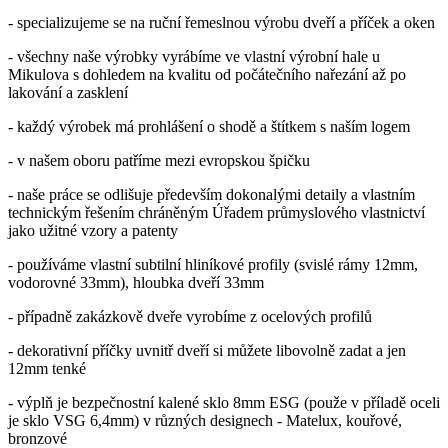
- specializujeme se na ruční řemeslnou výrobu dveří a příček a oken
- všechny naše výrobky vyrábíme ve vlastní výrobní hale u
Mikulova s ​​​​dohledem na kvalitu od počátečního nařezání až po
lakování a zasklení
- každý výrobek má prohlášení o shodě a štítkem s naším logem
- v našem oboru patříme mezi evropskou špičku
- naše práce se odlišuje především dokonalými detaily a vlastním
technickým řešením chráněným Úřadem průmyslového vlastnictví
jako užitné vzory a patenty
- používáme vlastní subtilní hliníkové profily (svislé rámy 12mm,
vodorovné 33mm), hloubka dveří 33mm
- případně zakázkově dveře vyrobíme z ocelových profilů
- dekorativní příčky uvnitř dveří si můžete libovolně zadat a jen
12mm tenké
- výplň je bezpečnostní kalené sklo 8mm ESG (použe v příladě oceli
je sklo VSG 6,4mm) v různých designech - Matelux, kouřové,
bronzové