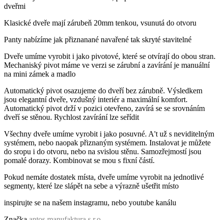
dveřmi
Klasické dveře mají zárubeň 20mm tenkou, vsunutá do otvoru
Panty nabízíme jak přiznanané navařené tak skryté stavitelné
Dveře umíme vyrobit i jako pivotové, které se otvírají do obou stran.
Mechaniský pivot máme ve verzi se zárubní a zavírání je manuální
na mini zámek a madlo
Automatický pivot osazujeme do dveří bez zárubně. Výsledkem
jsou elegantní dveře, vzdušný interiér a maximální komfort.
Automatický pivot drží v pozici otevřeno, zavírá se se srovnáním
dveří se stěnou. Rychlost zavírání lze seřídit
Všechny dveře umíme vyrobit i jako posuvné. A't už s neviditelným
systémem, nebo naopak přiznaným systémem. Instalovat je můžete
do sropu i do otvoru, nebo na svislou stěnu. Samozřejmostí jsou
pomalé dorazy. Kombinovat se mou s fixní částí.
Pokud nemáte dostatek místa, dveře umíme vyrobit na jednotlivé
segmenty, které lze slápět na sebe a výrazně ušetřit místo
inspirujte se na našem instagramu, nebo youtube kanálu
Značka
antos manufaktura s.r.o.