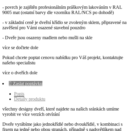
- povrch je zajištěn profesionálním práškovým lakováním v RAL
9005 mat (ostatní barvy dle vzorníku RAL/NCS po dohodě)
- v základní ceně je dveřní křídlo se zvoleným sklem, připravené na
zavěšení pro Vámi osazené stavební pouzdro
- Dveře jsou osazeny madlem nebo mušli na skle
více se dočtete dole
Pokud chcete poptat cenovu nabídku pro Váš projekt, kontaktujte
našeho specialistu
více o dveřích dole

Zaslat poptávku
Popis
Detaily produktu
všechny designy dveří, které najdete na našich sránkách umíme
vyrobit ve více verzích otvírání
Dveře vyrábíme jako jednokřídlé nebo dvoukřídlé, v kombinaci s
fixem na jedné nebo obou stranách, případně s nadsvětlíkem nad