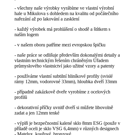
- všechny naše výrobky vyrábíme ve vlastní výrobní
hale u Mikulova s ​​​​dohledem na kvalitu od počátečního
nařezání až po lakování a zasklení
- každý výrobek má prohlášení o shodě a štítkem s
naším logem
- v našem oboru patříme mezi evropskou špičku
- naše práce se odlišuje především dokonalými detaily a
vlastním technickým řešením chráněným Úřadem
průmyslového vlastnictví jako užitné vzory a patenty
- používáme vlastní subtilní hliníkové profily (svislé
rámy 12mm, vodorovné 33mm), hloubka dveří 33mm
- případně zakázkově dveře vyrobíme z ocelových
profilů
- dekorativní příčky uvnitř dveří si můžete libovolně
zadat a jen 12mm tenké
- výplň je bezpečnostní kalené sklo 8mm ESG (použe v
příladě oceli je sklo VSG 6,4mm) v různých designech
- Matelux, kouřové, bronzové