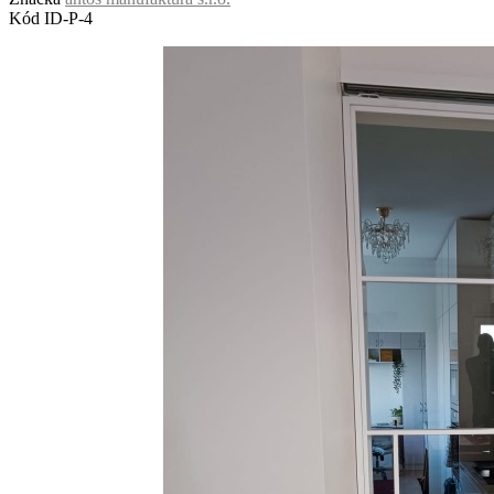
Kód
ID-P-4