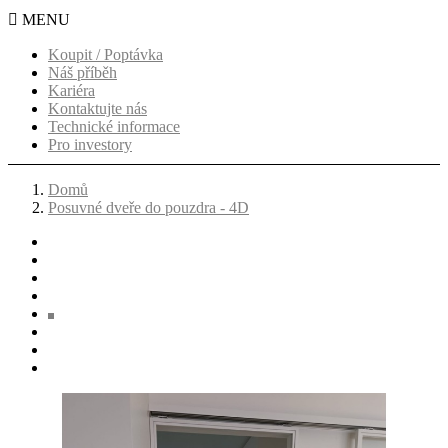

MENU
Koupit / Poptávka
Náš příběh
Kariéra
Kontaktujte nás
Technické informace
Pro investory
Domů
Posuvné dveře do pouzdra - 4D