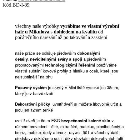
Kód
BD-I-89
všechny naše výrobky
vyrábíme ve vlastní výrobní
hale u Mikulova
s ​​​​
dohledem na kvalitu
od
počátečního nařezání až po lakování a zasklení
naše práce se odlišuje především
dokonalými
detaily,
neviditelnými sváry a spoji
a především
propracovanými t
echnologickými řešeními
používáme
vlastní subtilní kovové profily z hliníku a oceli, které jsou
nejsubtilnější na trhu
Posuvný systém
je skrytý v Mini liště vysoké jen 38mm,
který je v barvě dveří
Dekorativní příčky
uvnitř dveří si můžete libovolně určit a
jsou jen 12mm tenké
uvnitř dveří je 8mm ESG
bezpečnostní kalené sklo
v
různém provedení - čiré, extra čiré, matelux, planibel šedý a
bronz, matelux šedý a bronz, raywall 90T a všechny další
představy dokážeme splnit díky stovkám dekorativních folií