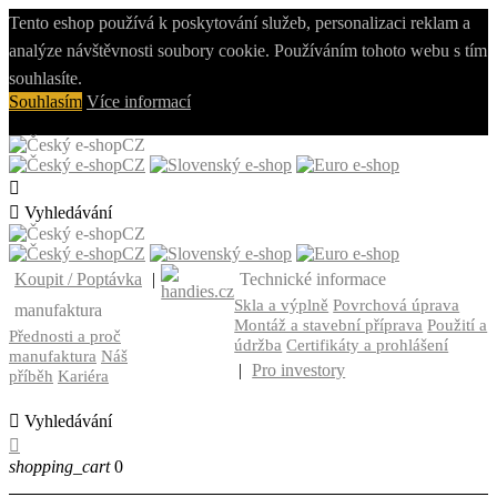
Tento eshop používá k poskytování služeb, personalizaci reklam a
analýze návštěvnosti soubory cookie. Používáním tohoto webu s tím
souhlasíte.
Souhlasím
Více informací
CZ
CZ


Vyhledávání
CZ
CZ
Koupit / Poptávka
|
Technické informace
Skla a výplně
Povrchová úprava
manufaktura
Montáž a stavební příprava
Použití a
Přednosti a proč
údržba
Certifikáty a prohlášení
manufaktura
Náš
|
Pro investory
příběh
Kariéra

Vyhledávání

shopping_cart
0