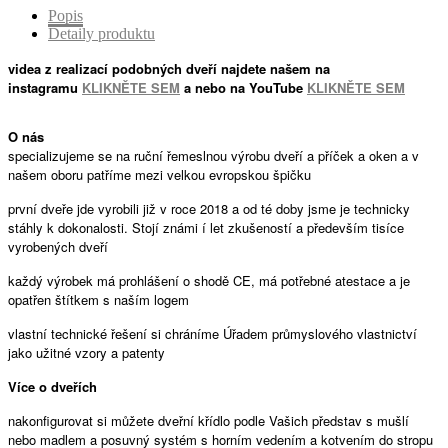
Popis
Detaily produktu
videa z realizací podobných dveří najdete našem na
instagramu
KLIKNĚTE SEM
a nebo na
YouTube
KLIKNĚTE SEM
O nás
specializujeme se na ruční řemeslnou výrobu dveří a příček a oken a v
našem oboru patříme mezi velkou evropskou špičku
první dveře jde vyrobili již v roce 2018 a od té doby jsme je technicky
stáhly k dokonalosti. Stojí známi í let zkušeností a především tisíce
vyrobených dveří
každý výrobek má prohlášení o shodě CE, má potřebné atestace a je
opatřen štítkem s naším logem
vlastní technické řešení si chráníme Úřadem průmyslového vlastnictví
jako užitné vzory a patenty
Více o dveřích
nakonfigurovat si můžete dveřní křídlo podle Vašich představ s mušlí
nebo madlem a posuvný systém s horním vedením a kotvením do stropu