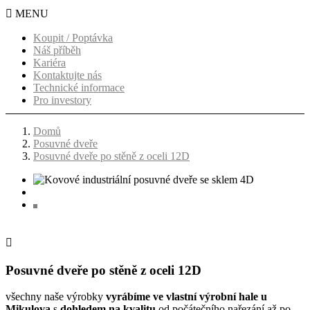

MENU
Koupit / Poptávka
Náš příběh
Kariéra
Kontaktujte nás
Technické informace
Pro investory
Domů
Posuvné dveře
Posuvné dveře po stěně z oceli 12D

Posuvné dveře po stěně z oceli 12D
všechny naše výrobky
vyrábíme ve vlastní výrobní hale u
Mikulova
s ​​​​
dohledem na kvalitu
od počátečního nařezání až po