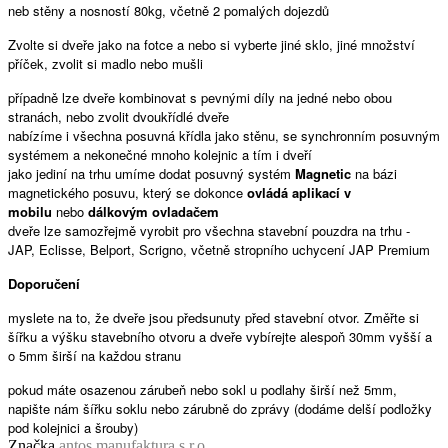
neb stěny a nosností 80kg, včetně 2 pomalých dojezdů
Zvolte si dveře jako na fotce a nebo si vyberte jiné sklo, jiné množství
příček, zvolit si madlo nebo mušli
případně lze dveře kombinovat s pevnými díly na jedné nebo obou
stranách, nebo zvolit dvoukřídlé dveře
nabízíme i všechna posuvná křídla jako stěnu, se synchronním posuvným
systémem a nekonečné mnoho kolejnic a tím i dveří
jako jediní na trhu umíme dodat posuvný systém
Magnetic
na bázi
magnetického posuvu, který se dokonce
ovládá aplikací v
mobilu
nebo
dálkovým ovladačem
dveře lze samozřejmě vyrobit pro všechna stavební pouzdra na trhu -
JAP, Eclisse, Belport, Scrigno, včetně stropního uchycení JAP Premium
Doporučení
myslete na to, že dveře jsou předsunuty před stavební otvor. Změřte si
šířku a výšku stavebního otvoru a dveře vybírejte alespoň 30mm vyšší a
o 5mm širší na každou stranu
pokud máte osazenou zárubeň nebo sokl u podlahy širší než 5mm,
napište nám šířku soklu nebo zárubně do zprávy (dodáme delší podložky
pod kolejnici a šrouby)
Značka
antos manufaktura s.r.o.