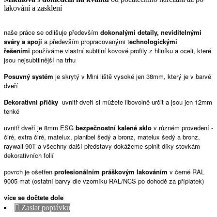
lakování a zasklení
naše práce se odlišuje především
dokonalými detaily,
neviditelnými
sváry a spoji
a především propracovanými t
echnologickými
řešeními
používáme vlastní subtilní kovové profily z hliníku a oceli, které
jsou nejsubtilnější na trhu
Posuvný systém
je skrytý v Mini liště vysoké jen 38mm, který je v barvě
dveří
Dekorativní příčky
uvnitř dveří si můžete libovolně určit a jsou jen 12mm
tenké
uvnitř dveří je 8mm ESG
bezpečnostní kalené sklo
v různém provedení -
čiré, extra čiré, matelux, planibel šedý a bronz, matelux šedý a bronz,
raywall 90T a všechny další představy dokážeme splnit díky stovkám
dekorativních folií
povrch je ošetřen
profesionálním práškovým lakováním
v černé RAL
9005 mat (ostatní barvy dle vzorníku RAL/NCS po dohodě za příplatek)
více se dočtete dole

Zaslat poptávku