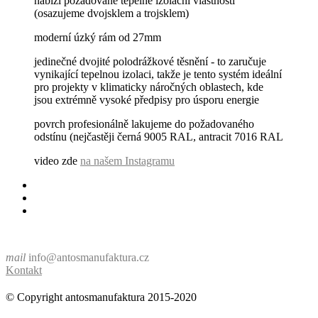
nabízí požadované tepelně izolační vlastnosti
(osazujeme dvojsklem a trojsklem)
moderní úzký rám od 27mm
jedinečné dvojité polodrážkové těsnění - to zaručuje
vynikající tepelnou izolaci, takže je tento systém ideální
pro projekty v klimaticky náročných oblastech, kde
jsou extrémně vysoké předpisy pro úsporu energie
povrch profesionálně lakujeme do požadovaného
odstínu (nejčastěji černá 9005 RAL, antracit 7016 RAL
video zde
na našem Instagramu
mail
info@antosmanufaktura.cz
Kontakt
© Copyright antosmanufaktura 2015-2020