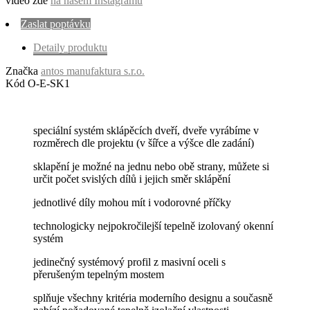
video zde
na našem Instagramu
Zaslat poptávku
Detaily produktu
Značka
antos manufaktura s.r.o.
Kód
O-E-SK1
speciální systém sklápěcích dveří, dveře vyrábíme v
rozměrech dle projektu (v šířce a výšce dle zadání)
sklapění je možné na jednu nebo obě strany, můžete si
určit počet svislých dílů i jejich směr sklápění
jednotlivé díly mohou mít i vodorovné příčky
technologicky nejpokročilejší tepelně izolovaný okenní
systém
jedinečný systémový profil z masivní oceli s
přerušeným tepelným mostem
splňuje všechny kritéria moderního designu a současně