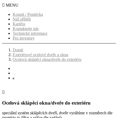

MENU
Koupit / Poptávka
Náš příběh
Kariéra
Kontaktujte nás
Technické informace
Pro investory
Domů
Exteriérové ocelové dveře a okna
Ocelová sklápěcí okna/dveře do exteriéru

Ocelová sklápěcí okna/dveře do exteriéru
speciální systém sklápěcích dveří, dveře vyrábíme v rozměrech dle
projektu (v šířce a výšce dle zadání)