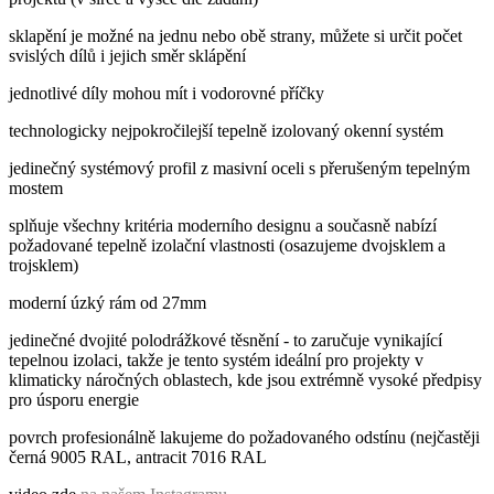
sklapění je možné na jednu nebo obě strany, můžete si určit počet
svislých dílů i jejich směr sklápění
jednotlivé díly mohou mít i vodorovné příčky
technologicky nejpokročilejší tepelně izolovaný okenní systém
jedinečný systémový profil z masivní oceli s přerušeným tepelným
mostem
splňuje všechny kritéria moderního designu a současně nabízí
požadované tepelně izolační vlastnosti (osazujeme dvojsklem a
trojsklem)
moderní úzký rám od 27mm
jedinečné dvojité polodrážkové těsnění - to zaručuje vynikající
tepelnou izolaci, takže je tento systém ideální pro projekty v
klimaticky náročných oblastech, kde jsou extrémně vysoké předpisy
pro úsporu energie
povrch profesionálně lakujeme do požadovaného odstínu (nejčastěji
černá 9005 RAL, antracit 7016 RAL