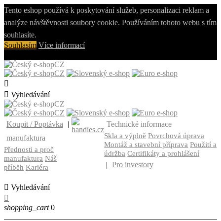
Tento eshop používá k poskytování služeb, personalizaci reklam a
analýze návštěvnosti soubory cookie. Používáním tohoto webu s tím
souhlasíte.
Souhlasím
Více informací
CZ
CZ


Vyhledávání
CZ
CZ
Koupit / Poptávka
|
Technické informace
Skla a výplně
Povrchová úprava
manufaktura
Montáž a stavební příprava
Použití a
Přednosti a proč
údržba
Certifikáty a prohlášení
manufaktura
Náš
|
Pro investory
příběh
Kariéra

Vyhledávání

shopping_cart
0