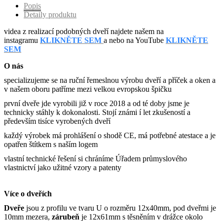
Popis
Detaily produktu
videa z realizací podobných dveří najdete našem na
instagramu
KLIKNĚTE SEM
a nebo na YouTube
KLIKNĚTE
SEM
O nás
specializujeme se na ruční řemeslnou výrobu dveří a příček a oken a
v našem oboru patříme mezi velkou evropskou špičku
první dveře jde vyrobili již v roce 2018 a od té doby jsme je
technicky stáhly k dokonalosti. Stojí známi í let zkušeností a
především tisíce vyrobených dveří
každý výrobek má prohlášení o shodě CE, má potřebné atestace a je
opatřen štítkem s naším logem
vlastní technické řešení si chráníme Úřadem průmyslového
vlastnictví jako užitné vzory a patenty
Více o dveřích
Dveře
jsou z profilu ve tvaru U o rozměru 12x40mm, pod dveřmi je
10mm mezera,
zárubeň
je 12x61mm s těsněním v drážce okolo