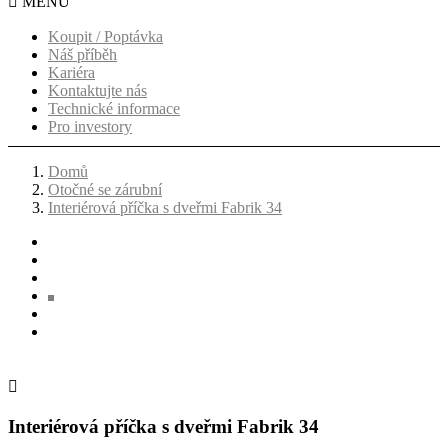

MENU
Koupit / Poptávka
Náš příběh
Kariéra
Kontaktujte nás
Technické informace
Pro investory
Domů
Otočné se zárubní
Interiérová příčka s dveřmi Fabrik 34

Interiérová příčka s dveřmi Fabrik 34