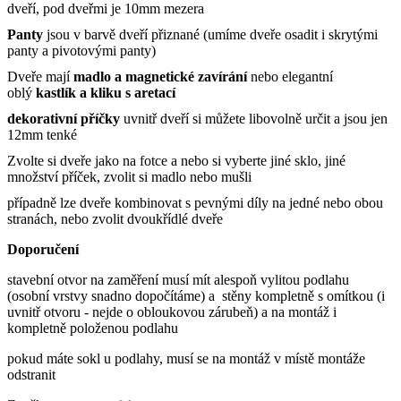
dveří, pod dveřmi je 10mm mezera
Panty
jsou v barvě dveří přiznané (umíme dveře osadit i skrytými
panty a pivotovými panty)
Dveře mají
madlo a magnetické zavírání
nebo elegantní
oblý
kastlík a kliku s aretací
dekorativní příčky
uvnitř dveří si můžete libovolně určit a jsou jen
12mm tenké
Zvolte si dveře jako na fotce a nebo si vyberte jiné sklo, jiné
množství příček, zvolit si madlo nebo mušli
případně lze dveře kombinovat s pevnými díly na jedné nebo obou
stranách, nebo zvolit dvoukřídlé dveře
Doporučení
stavební otvor na zaměření musí mít alespoň vylitou podlahu
(osobní vrstvy snadno dopočítáme) a stěny kompletně s omítkou (i
uvnitř otvoru - nejde o obloukovou zárubeň) a na montáž i
kompletně položenou podlahu
pokud máte sokl u podlahy, musí se na montáž v místě montáže
odstranit