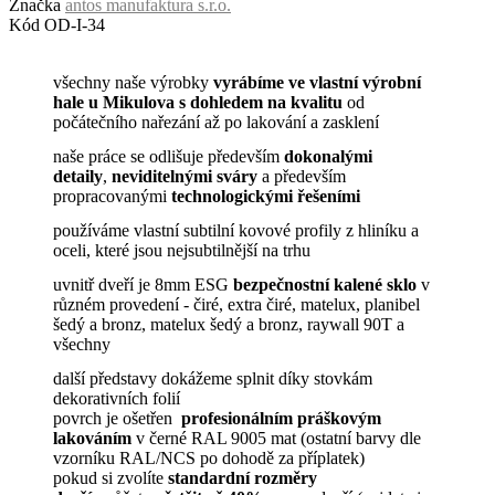
Značka
antos manufaktura s.r.o.
Kód
OD-I-34
všechny naše výrobky
vyrábíme ve vlastní výrobní
hale u Mikulova s dohledem na kvalitu
od
počátečního nařezání až po lakování a zasklení
naše práce se odlišuje především
dokonalými
detaily
,
neviditelnými sváry
a především
propracovanými
technologickými řešeními
používáme vlastní subtilní kovové profily z hliníku a
oceli, které jsou nejsubtilnější na trhu
uvnitř dveří je 8mm ESG
bezpečnostní kalené sklo
v
různém provedení - čiré, extra čiré, matelux, planibel
šedý a bronz, matelux šedý a bronz, raywall 90T a
všechny
další představy dokážeme splnit díky stovkám
dekorativních folií
povrch je ošetřen
profesionálním práškovým
lakováním
v černé RAL 9005 mat (ostatní barvy dle
vzorníku RAL/NCS po dohodě za příplatek)
pokud si zvolíte
standardní rozměry