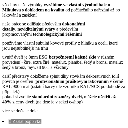
všechny naše výrobky
vyrábíme ve vlastní výrobní hale u
Mikulova s dohledem na kvalitu
od počátečního nařezání až po
lakování a zasklení
naše práce se odlišuje především
dokonalými
detaily
,
neviditelnými sváry
a především
propracovanými
technologickými řešeními
používáme vlastní subtilní kovové profily z hliníku a oceli, které
jsou nejsubtilnější na trhu
uvnitř dveří je 8mm ESG
bezpečnostní kalené sklo
v různém
provedení - čiré, extra čiré, matelux, planibel šedý a bronz, matelux
šedý a bronz, raywall 90T a všechny
další představy dokážeme splnit díky stovkám dekorativních folií
povrch je ošetřen
profesionálním práškovým lakováním
v černé
RAL 9005 mat (ostatní barvy dle vzorníku RAL/NCS po dohodě za
příplatek)
pokud si zvolíte
standardní rozměry dveří,
můžete
ušetřit až
40%
z ceny dveří (najdete je v sekci e-shop)
více se dočtete dole

Zaslat poptávku