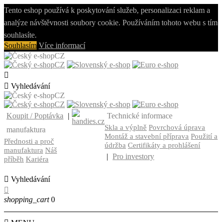
Tento eshop používá k poskytování služeb, personalizaci reklam a
analýze návštěvnosti soubory cookie. Používáním tohoto webu s tím
souhlasíte.
Souhlasím
Více informací
CZ
CZ


Vyhledávání
CZ
CZ
Koupit / Poptávka
|
Technické informace
Skla a výplně
Povrchová úprava
manufaktura
Montáž a stavební příprava
Použití a
Přednosti a proč
údržba
Certifikáty a prohlášení
manufaktura
Náš
|
Pro investory
příběh
Kariéra

Vyhledávání

shopping_cart
0