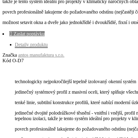
takže je tento systém ideální pro projekty v klimaticky náročných ob
povrch profesionálně lakujeme do požadovaného odstínu (nejčastěji
možnost setavit okna a dveře jako jednokřídlé i dvoukřídlé, fixní i o

Zaslat poptávku
Detaily produktu
Značka
antos manufaktura s.r.o.
Kód
O-D7
technologicky nejpokročilejší tepelně izolovaný okenní systém
jedinečný systémový profil z masivní oceli, který splňuje všech
tenké linie, subtilní konstrukce profilů, které nabízí moderní ú
jedinečné dvojité polodrážkové těsnění - vnitřní i vnější, profil
tepelnou izolaci, takže je tento systém ideální pro projekty v 
povrch profesionálně lakujeme do požadovaného odstínu (nejč