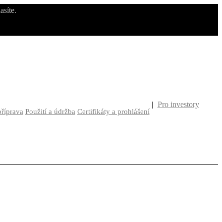
asíte.
|
Pro investory
příprava
Použití a údržba
Certifikáty a prohlášení