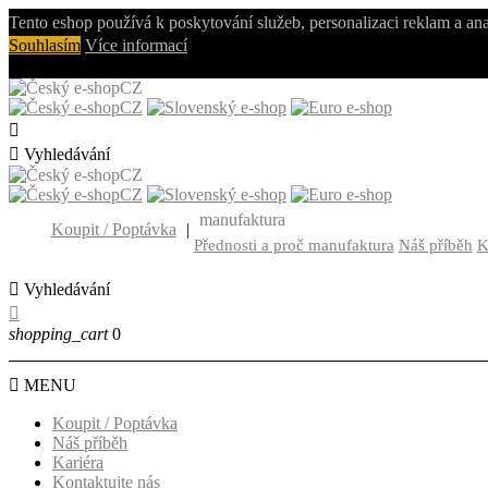
Tento eshop používá k poskytování služeb, personalizaci reklam a an
Souhlasím
Více informací
CZ
CZ


Vyhledávání
CZ
CZ
manufaktura
Koupit / Poptávka
|
Přednosti a proč manufaktura
Náš příběh
K

Vyhledávání

shopping_cart
0

MENU
Koupit / Poptávka
Náš příběh
Kariéra
Kontaktujte nás