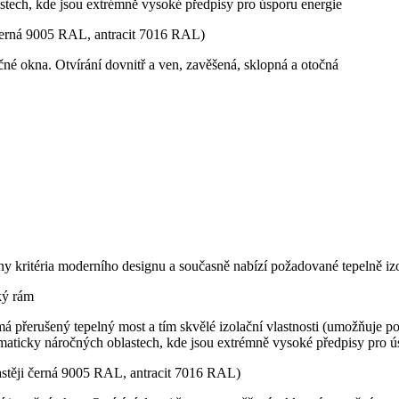
lastech, kde jsou extrémně vysoké předpisy pro úsporu energie
 černá 9005 RAL, antracit 7016 RAL)
točné okna. Otvírání dovnitř a ven, zavěšená, sklopná a otočná
ny kritéria moderního designu a současně nabízí požadované tepelně izo
zký rám
 má přerušený tepelný most a tím skvělé izolační vlastnosti (umožňuje pou
klimaticky náročných oblastech, kde jsou extrémně vysoké předpisy pro 
astěji černá 9005 RAL, antracit 7016 RAL)