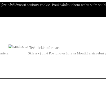
alýze návštěvnosti soubory cookie. Používáním tohoto webu s tím souhl
Technické informace
ariéra
Skla a výplně
Povrchová úprava
Montáž a stavební 