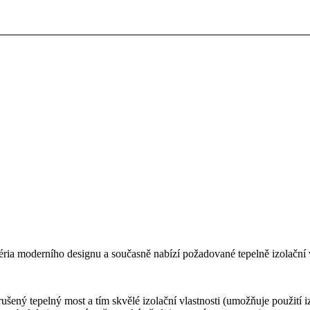
téria moderního designu a současně nabízí požadované tepelně izolační v
rušený tepelný most a tím skvělé izolační vlastnosti (umožňuje použití iz