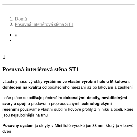
Domů
Posuvná interiérová stěna ST1

Posuvná interiérová stěna ST1
všechny naše výrobky
vyrábíme ve vlastní výrobní hale u Mikulova
s ​​​​
dohledem na kvalitu
od počátečního nařezání až po lakování a zasklení
naše práce se odlišuje především
dokonalými detaily,
neviditelnými
sváry a spoji
a především propracovanými t
echnologickými
řešeními
používáme vlastní subtilní kovové profily z hliníku a oceli, které
jsou nejsubtilnější na trhu
Posuvný systém
je skrytý v Mini liště vysoké jen 38mm, který je v barvě
dveří