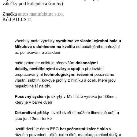
válečky pod kolejnici a šrouby)
Značka
antos manufaktura s.r.o.
Kód
BD-I-ST1
všechny naše výrobky
vyrábíme ve vlastní výrobní hale u
Mikulova
s ​​​​
dohledem na kvalitu
od počátečního nařezání
až po lakování a zasklení
naše práce se odlišuje především
dokonalými
detaily,
neviditelnými sváry a spoji
a především
propracovanými t
echnologickými řešeními
používáme
vlastní subtilní kovové profily z hliníku a oceli, které jsou
nejsubtilnější na trhu
Posuvný systém
je skrytý v Mini liště vysoké jen 38mm,
který je v barvě dveří
Dekorativní příčky
uvnitř dveří si můžete libovolně určit a
jsou jen 12mm tenké
uvnitř dveří je 8mm ESG
bezpečnostní kalené sklo
v
různém provedení - čiré, extra čiré, matelux, planibel šedý a