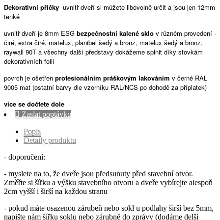
Dekorativní příčky
uvnitř dveří si můžete libovolně určit a jsou jen 12mm
tenké
uvnitř dveří je 8mm ESG
bezpečnostní kalené sklo
v různém provedení -
čiré, extra čiré, matelux, planibel šedý a bronz, matelux šedý a bronz,
raywall 90T a všechny další představy dokážeme splnit díky stovkám
dekorativních folií
povrch je ošetřen
profesionálním práškovým lakováním
v černé RAL
9005 mat (ostatní barvy dle vzorníku RAL/NCS po dohodě za příplatek)
více se dočtete dole

Zaslat poptávku
Popis
Detaily produktu
- doporučení:
- myslete na to, že dveře jsou předsunuty před stavební otvor.
Změřte si šířku a výšku stavebního otvoru a dveře vybírejte alespoň
2cm vyšší i širší na každou stranu
- pokud máte osazenou zárubeň nebo sokl u podlahy širší bez 5mm,
napište nám šířku soklu nebo zárubně do zprávy (dodáme delší