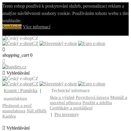
Tento eshop používá k poskytování služeb, personalizaci reklam a
analýze návštěvnosti soubory cookie. Používáním tohoto webu s tím
souhlasíte.
Souhlasím
Více informací
CZ
CZ

shopping_cart
0


Vyhledávání
CZ
CZ
Koupit / Poptávka
|
Technické informace
Skla a výplně
Povrchová úprava
Montáž a
manufaktura
stavební příprava
Použití a údržba
Přednosti a proč
Certifikáty a prohlášení
manufaktura
Náš příběh
|
Pro investory
Kariéra

Vyhledávání